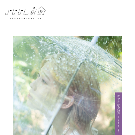
HOME
INFORMATION
SCHEDULE
PROFILE
VIDEO
DISCOGRAPHY
BLOG
MOVIE
PHOTO