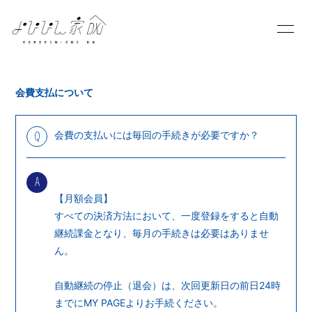
HOME
INFORMATION
会費支払について
SCHEDULE
PROFILE
会費の支払いには毎回の手続きが必要ですか？
Q
VIDEO
DISCOGRAPHY
BLOG
MOVIE
A
【月額会員】
PHOTO
すべての決済方法において、一度登録をすると自動
継続課金となり、毎月の手続きは必要はありませ
ん。
自動継続の停止（退会）は、次回更新日の前日24時
までにMY PAGEよりお手続ください。