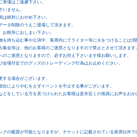
ご来場はご遠慮下さい。
ざいません。
画は絶対におやめ下さい。
データ削除のうえご退場して頂きます。
、お鞄等におしまい下さい。
物を持ち込む事や公演中、客席内にてライター等に火をつけることは消
み集会等は、他のお客様のご迷惑となりますので禁止とさせて頂きます
へのご迷惑となりますので、必ずお控え下さいます様お願いします。
び会場付近でのグッズのトレーディング行為はお止めください。
。
更する場合がございます。
都合によりやむをえずイベントを中止する事がございます。
などをしている方を見つけられたお客様は是非近くの係員にお声をおか
ングの鑑賞が可能となりますが、チケットに記載されている座席以外で