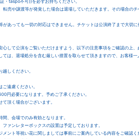
・taspo不可))を必ずお持ちください。
、転売や譲渡等が発覚した場合は退場していただきます。その場合のチ
等があっても一切の対応はできません。チケットは公演終了まで大切に
安心して公演をご覧いただけますよう、以下の注意事項をご確認の上、
しては、退場処分を含む厳しい措置を取らせて頂きますので、お客様一
お越しください。
はご遠慮ください。
600円必要になります。予めご了承ください。
せて頂く場合がございます。
。
時間、会場でのみ有効となります。
。ファンレターボックスの設置は予定しております。
ジメント等祝い花に関しましては事前にご案内している内容をご確認く