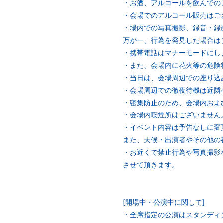
・お酒、アルコールを飲んでの
・会場でのアルコール販売はご
・場内での写真撮影、録音・録
万が一、行為を発見した場合は
・携帯電話はマナーモードにし
・また、会場内に花火等の危険
・当日は、会場周辺での座り込
・会場周辺での徹夜待機は近隣
・密集防止のため、会場内およ
・会場内喫煙所はございません
・イベント内容は予告なしに変
また、天候・出演者やその他の
・お近くで禁止行為や写真撮影
させて頂きます。
[開場中・公演中に関して]
・全席指定の公演はスタンディ