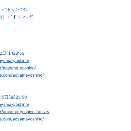
込）＋1ドリンク代
税込）＋1ドリンク代
2日(土)23:59
aoyama-yoshino/
p/t/aoyama-yoshino/
ike.com/aoyamayoshino/
15日(金)23:59
aoyama-yoshino/
p/t/aoyama-yoshino-bdlive/
ike.com/aoyamayoshino/