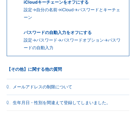
iCloudキーチェーンをオフにする
会員登録
ログイン
設定→自分の名前→iCloud→パスワードとキーチェ
ーン
パスワードの自動入力をオフにする
設定→パスワード→パスワードオプション→パスワ
ードの自動入力
【その他】に関する他の質問
メールアドレスの制限について
Q.
生年月日・性別を間違えて登録してしまいました。
Q.